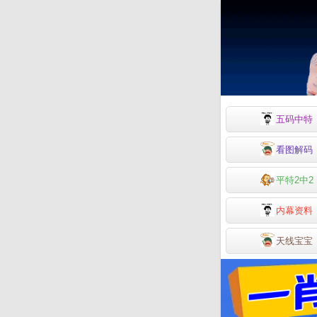
五码中特
看图解码
平特2中2
内幕资料
天线宝宝