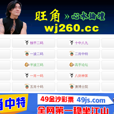
独平二码
十中八九
一波二码
二肖中特
半波三码
高手论坛
一肖一码
八卦神算
五肖十码
澳博士院