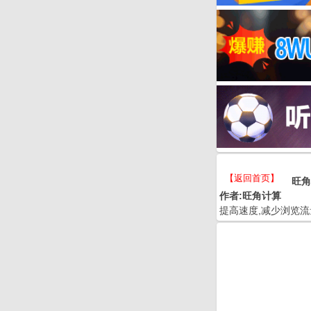
旺角
作者:旺角计算
提高速度,减少浏览