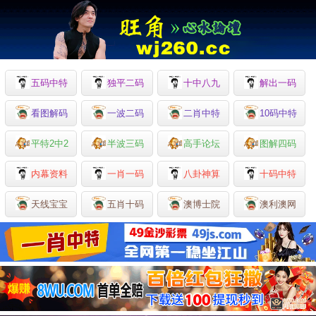
五码中特
独平二码
十中八九
解出一码
看图解码
一波二码
二肖中特
10码中特
平特2中2
半波三码
高手论坛
图解四码
内幕资料
一肖一码
八卦神算
十码中特
天线宝宝
五肖十码
澳博士院
澳利澳网