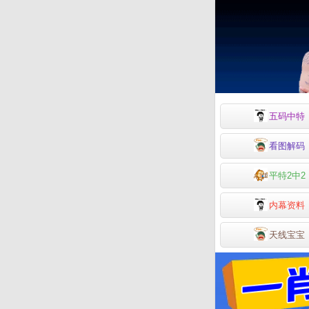
五码中特
看图解码
平特2中2
内幕资料
天线宝宝