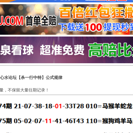
心水论坛【杀一行中特】公式规律
流量，不保留大量往期记录！