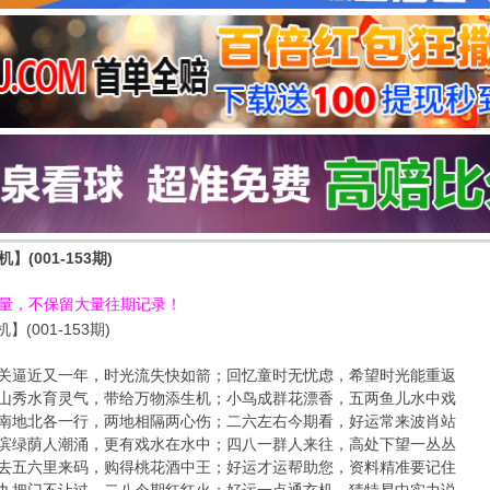
】(001-153期)
流量，不保留大量往期记录！
(001-153期)
期：年关逼近又一年，时光流失快如箭；回忆童时无忧虑，希望时光能重返
期：青山秀水育灵气，带给万物添生机；小鸟成群花漂香，五两鱼儿水中戏
期：天南地北各一行，两地相隔两心伤；二六左右今期看，好运常来波肖站
期：海滨绿荫人潮涌，更有戏水在水中；四八一群人来往，高处下望一丛丛
期：一去五六里来码，购得桃花酒中王；好运才运帮助您，资料精准要记住
期：三九把门不让过，二八今期红红火；好运一点通玄机，猜特易中实力说