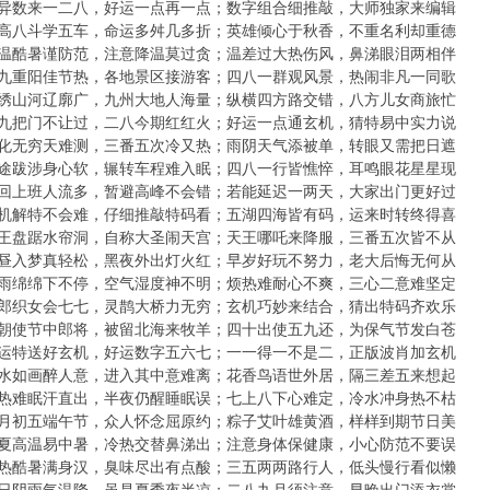
期：奇异数来一二八，好运一点再一点；数字组合细推敲，大师独家来编辑
期：才高八斗学五车，命运多舛几多折；英雄倾心于秋香，不重名利却重德
期：高温酷暑谨防范，注意降温莫过贪；温差过大热伤风，鼻涕眼泪两相伴
期：九九重阳佳节热，各地景区接游客；四八一群观风景，热闹非凡一同歌
期：锦绣山河辽廓广，九州大地人海量；纵横四方路交错，八方儿女商旅忙
期：三九把门不让过，二八今期红红火；好运一点通玄机，猜特易中实力说
期：变化无穷天难测，三番五次冷又热；雨阴天气添被单，转眼又需把日遮
期：长途跋涉身心软，辗转车程难入眠；四八一行皆憔悴，耳鸣眼花星星现
期：返回上班人流多，暂避高峰不会错；若能延迟一两天，大家出门更好过
期：玄机解特不会难，仔细推敲特码看；五湖四海皆有码，运来时转终得喜
期：猴王盘踞水帘洞，自称大圣闹天宫；天王哪吒来降服，三番五次皆不从
期：白昼入梦真轻松，黑夜外出灯火红；早岁好玩不努力，老大后悔无何从
期：细雨绵绵下不停，空气湿度神不明；烦热难耐心不爽，三心二意难坚定
期：牛郎织女会七七，灵鹊大桥力无穷；玄机巧妙来结合，猜出特码齐欢乐
期：汉朝使节中郎将，被留北海来牧羊；四十出使五九还，为保气节发白苍
期：好运特送好玄机，好运数字五六七；一一得一不是二，正版波肖加玄机
期：山水如画醉人意，进入其中意难离；花香鸟语世外居，隔三差五来想起
期：酷热难眠汗直出，半夜仍醒睡眠误；七上八下心难定，冷水冲身热不枯
期：五月初五端午节，众人怀念屈原约；粽子艾叶雄黄酒，样样到期节日美
期：热夏高温易中暑，冷热交替鼻涕出；注意身体保健康，小心防范不要误
期：炎热酷暑满身汉，臭味尽出有点酸；三五两两路行人，低头慢行看似懒
期：连日阴雨气温降，虽是夏季夜半凉；二八九月须注意，早晚出门添衣裳