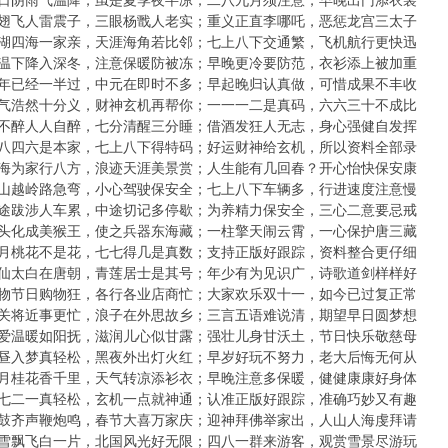
期：羽翅飞人雷震子，三眼杨戬人老实；重义正直李哪吒，恶惩龙宫三太子
期：五湖四海一家亲，天涯海角若比邻；七上八下交通繁，飞机航行更快迅
期：气温下降入深冬，注意保暖防被冻；早晚更冷要防范，衣衫添上被加重
期：一年已经一半过，中元在即时不多；早起晚归认真做，可惜成果不丰收
期：正气浩然十分义，财神玄机再帮你；一一一二是真码，六六三十不成比
期：酒不醉人人自醉，七分清醒三分睡；借酒发狂人无志，身心强健自发挥
期：一八四六是本家，七上八下得特码；好运财神给玄机，所以资料全部录
期：四海为家行八方，浪迹天涯美景赏；人生能有几回春？开心怡快保安康
期：翻山越岭路急弯，小心驾驶保安全；七上八下车辆多，行进速度注意慢
期：长途跋涉人车累，中途切记多停歇；为养精力保安全，三心二意要忌戒
期：石头化成美猴王，使之兵器东海藏；一柱擎天闹云霄，一心保护唐三藏
期：五月桃花不是花，七七得几是真数；支持正版好跟踪，资料整合更仔细
期：诗仙太白在唐朝，青莲居士是其号；年少有为见识广，诗歌道剑样样好
期：购物节日购物狂，各行各业店商忙；大家欢乐双十一，如今已过复正常
期：年关将近事更忙，浪子在外思故乡；三言五语难说清，期望早日圆梦想
期：母爱温暖如阳抚，滋润儿心似甘露；强壮儿身甘沃土，节日快乐敬慈母
期：白昼入梦真轻松，黑夜外出灯火红；早岁好玩不努力，老大后悔无何从
期：八月桂花香千里，天气转凉添衫衣；早晚注意多保暖，健健康康好身体
期：三七二一真轻松，玄机一点就神通；认准正版好跟踪，准确巧妙又有趣
期：锣鼓齐声鞭炮鸣，春节大喜万家庆；迎神拜佛举家出，人山人海虔拜请
期：大雪飘飞白一片，北国风光好无限；四八一群来游客，观赏雪景尽游玩