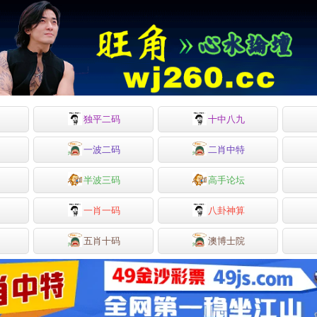
独平二码
十中八九
一波二码
二肖中特
半波三码
高手论坛
一肖一码
八卦神算
五肖十码
澳博士院