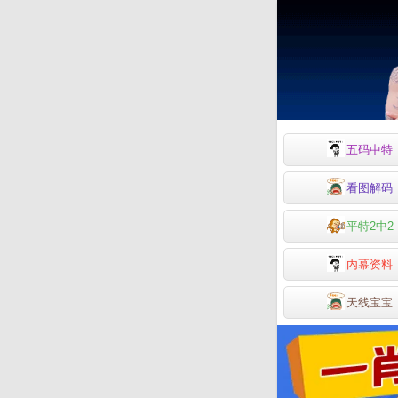
五码中特
看图解码
平特2中2
内幕资料
天线宝宝