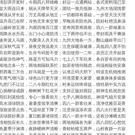
期：激情彭湃开奖时，今期四八辩雄雌；好运一点通网站，各式资料现已至
期：倾盆大雨连日来，祸从天降带天灾；团结一致共抵御，九州大地现情爱
期：大树须从牙长起，万丈高楼从地立；一切都得有基础，一步登天没天理
期：气温升高已在即，冷热无常来交替；早晚添衣防伤风，防好杜绝流鼻涕
期：翻山越岭游五湖，为观四海百江渡；览奇阅景将路敢，四八一群倾巢出
期：暴雨降水水升高，出门小心谨防涝；三下两停估不出，带好雨具干爽保
期：长途奔波人马困，为聚亲人共天伦；九州大地各一方，翻山越岭早出门
期：以近深秋气温下，昼夜交替温差大；注意保暖添健康，高低四八度不怕
期：元旦在即迎新年，生肖号码暂不变；依旧使用一二年，农历正月开始算
期：长途跋涉伤神气，路遥方可知马力；七上八下车往来，各自皆有目的地
期：天南地北各一方，两地相隔联系忙；如若有情何顾虑，何须相疑伤安康
期：东邪西毒三方合，好马就是一七合；认准正码大胆下，特送玄机细推测
期：汽车尾气增污染，绿色出行更方便；环境需要大家爱，健康身体多锻炼
期：三九把门不让过，二八今期红红火；时来运转终得益，猜特易中实力说
期：无心插柳绿成荫，柳树树下红花开；支持正版好跟踪，财神玄机祝您发
期：风雨狂到莫惊慌，专心一致看前方；七手八脚添惊乱，神清气稳方安康
期：山高水清绿阴凉，避暑度假享清爽；四八一群客往来，清净优雅百花香
期：长假旅游景点热，气温却是下降了；注意保温添衣裳，四八出行更是美
期：海滨绿荫好乘凉，夏日酷暑堵得慌；四八一群水中戏，还有沙滩晒太阳
期：两情相悦应长久，怎奈世事情不留；两地相隔各为家，四八回忆心愁忧
期：炎热夏季汗淋漓，夜静蟋蟀声清晰；青蛙蛤蟆五两声，山村夜静一片寂
期：小儿活泼无心机，天真无邪人好戏；谁好谁坏看疼宠，五两年岁最调皮