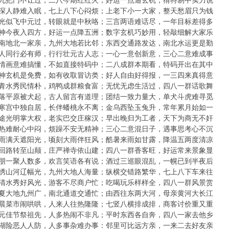
期：夜深人静难入眠，七上八下心闷烦；上老下小一大家，整天愁眉只为钱
期：时光似飞中元过，转眼就是中秋咯；三言两语难话尽，一年目标差得多
期：财神今夜入四方，好运一点降五洲；数字玄机巧妙用，轻敲细解大家乐
期：天南地北一家亲，九州大地若比邻；东西交通路发达，南北水运更是勤
期：三人同行必有师，行行壮元古人志；一心一意创新意，三心二意难成事
期：诗情画意难搞懂，不如直接特码中；二八成群本期看，特码开出在其中
期：财神玄机是免费，如有收取冒访类；好人自由好得报，一三四来真得意
期：山青水秀民情朴，鸡鸭成群粮食富；无忧无虑生活过，四八一群话歌舞
期：虎落平原被犬起，古人留言有道理；团结一致力量大，单犬斗虎难寻觅
期：广寒宫中独自居，长伴蟠桃永不离；金乌西坠玉兔升，常年累月始如一
期：仕途光明掌大权，老实巴交庄稼汉；早出晚归为工者，天下为商无不奸
期：天热难耐心中闷，烦躁不安无精神；三心二意混日子，遇事思考心不沉
期：大雨满天遮阳光，顷刻大雨伴狂风；酷暑来雨如甘露，降温五两度清凉
期：峰回路转至山颠，庄严禅寺依山建；四八一群香客旺，好运常来景象显
期：众朋一聚人数多，欢言笑语各有说；酒过三巡眼混乱，一幌已到半夜后
期：锦绣山河辽幅光，九州大地人海量；纵横交错路繁华，七上八下车来往
期：三清水秀好风光，游客不尽商户忙；吃喝玩乐样样全，四八一群风景赏
期：华夏大地九州广，南北通道交通忙；由西往东两大河，母亲黄河大长江
期：清晨菜市闹哄哄，人来人往热隆隆；七竖八横排成排，商客讨价重又重
期：中元佳节祭祖先，人多热闹不非凡；平时东西各自奔，四八一家去他乡
期：江湖险恶人人防，人多事杂难办事：邻里可比远方亲，一来二去好友亲