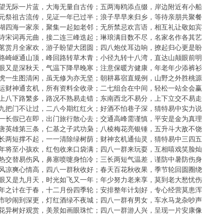
期：一望无际一片蓝，大海无量自古传；五两海鸥添点缀，岸边附近有小船
期：中元祭祖古流传，见证一年已过半；浪子早早来归乡，等待亲朋共聚餐
期：五湖四海一家亲，聚集一起如老邻；无所禁忌欢言语，相互礼让敬如宾
期：唐诗宋词再元曲，接二连三峰迭起；琳琅满目数不尽，名家名作各其艺
期：品茗赏月全家欢，游子盼望大团圆；四八炮仗耳边响，撩起归心更是盼
期：山路崎岖通山顶，峰回路转草木青；小径九转十八湾，直达山颠眼前明
期：转眼又是深秋天，气温下降早晚寒；注意保暖方健康，年老年少添裤衫
期：马虎一生图清闲，虽无修为亦无坚；朝耕幕宿直规例，山野之外胜桃源
期：好运财神通玄机，所有资料全收录；二七组合在中间，轻松一站全会赢
期：七上八下路繁多，路况不熟易走错；东南西北不易分，上下立交不易走
期：三九把门不让过，二八今期红红火；好酒不怕巷子深，猜特易中实力说
期：十一长假已在即，出门旅行散心去；交通高峰需谨慎，平安是金为真理
期：隋唐英雄第三条，仁基之子武功枭；八棱梅花亮银锤，五升斗大敌不饶
期：三长两短撑不起，一一清除绿树荫；财神玄机通仙灵，猜特易中三四五
期：新年将至小孩欢，红包收来口袋满；四八一群来玩耍，互相嘻戏笑脸灿
期：冷热交替易伤风，鼻塞喷嚏身怕冷；三长两短气温差，谨防中暑防伤身
期：秋风凉爽心情高，四八一群秋收好；春天百花秋收果，季节轮回圆圈绕
期：转眼又是九月天，时光如飞又一年；年少努力老来享，莫到老大愁忧伤
期：一年之计在于春，十二月份四季轮；安排整年计划好，专心经营莫患浑
期：夜市吵闹到深更，灯红酒绿不夜城；四八一群有男女，车水马龙杂吵声
期：奇花异树好观赏，美景如画眼珠忙；四八一群游人兴，呈现一片安康像