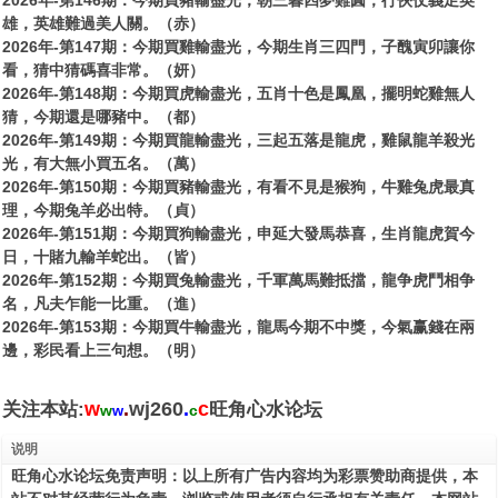
2026年-第146期：今期買豬輸盡光，朝三暮四夢難圓，行俠仗義足英
雄，英雄難過美人關。（赤）
2026年-第147期：今期買雞輸盡光，今期生肖三四門，子醜寅卯讓你
看，猜中猜碼喜非常。（妍）
2026年-第148期：今期買虎輸盡光，五肖十色是鳳凰，擺明蛇雞無人
猜，今期還是哪豬中。（都）
2026年-第149期：今期買龍輸盡光，三起五落是龍虎，雞鼠龍羊殺光
光，有大無小買五名。（萬）
2026年-第150期：今期買豬輸盡光，有看不見是猴狗，牛雞兔虎最真
理，今期兔羊必出特。（貞）
2026年-第151期：今期買狗輸盡光，申延大發馬恭喜，生肖龍虎賀今
日，十賭九輸羊蛇出。（皆）
2026年-第152期：今期買兔輸盡光，千軍萬馬難抵擋，龍争虎鬥相争
名，凡夫乍能一比重。（進）
2026年-第153期：今期買牛輸盡光，龍馬今期不中獎，今氣赢錢在兩
邊，彩民看上三句想。（明）
关注本站:
w
.
wj260
.
c
旺角心水论坛
w
c
w
说明
旺角心水论坛免责声明：以上所有广告内容均为彩票赞助商提供，本