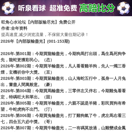
旺角心水论坛【内部版输尽光】免费公开
作者:全年资料
提高速度,减少浏览流量，不保留大量往期记录！
2026年【内部版輸盡光】(001-153期)
2026年-第001期：今期買龍輸盡光，今期狗馬打出頭，爲生爲死狗争
先，龍蛇更獲彩民心。（态）
2026年-第002期：今期買羊輸盡光，凡人看看雞羊狗，先人一燭三香
煙，玄機祈你中大獎。（亘）
2026年-第003期：今期買鼠輸盡光，山人海蛇五行中，孤身一人月兔
出，嘗盡人間萬般意。（豪）
2026年-第004期：今期買馬輸盡光，三零伴左又伴右，今期雞兔看看
定，特碼旺大和單出。（固）
2026年-第005期：今期買羊輸盡光，六親不認是羊豬，彩民買狗有希
望，牛蛇虎狗不出門。（汀）
2026年-第006期：今期買兔輸盡光，打了雞狗氣了牛，虎左馬右看三
七，四合五六必中獎。（哥）
2026年-第007期：今期買牛輸盡光，二一有碼莫放過，山雞變成金鳳