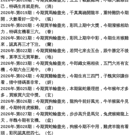
2026年-第018期：今期買鼠輸盡光，五五十載數雞馬，不靠六親靠自
己，特碼生肖就是狗。（淌）
2026年-第019期：今期買馬輸盡光，千真萬确開龍羊，重特難防今期
開，大數看好一定中。（狐）
2026年-第020期：今期買羊輸盡光，彩民上期中大獎，今期潑猴相助
力，特碼玄機看三六。（眷）
2026年-第021期：今期買狗輸盡光，彩民上期辛中彩，今期生肖猴雞
來，認真再三才下注。（蘭）
2026年-第022期：今期買豬輸盡光，若問七來去五合，跟牛勝定不後
悔，算準五元買單數。（地）
2026年-第023期：今期買兔輸盡光，牛郎織女兩相依，五門六肖有玄
機，今期六合三尾中。（串）
2026年-第024期：今期買雞輸盡光，今期生肖三四門，子醜寅卯讓你
看，猜中猜碼喜非常。（妍）
2026年-第025期：今期買羊輸盡光，本期鼠蛇最理想，今年猴年才多
多，買猴買六定中獎。（玄）
2026年-第026期：今期買狗輸盡光，龍狗牛前好風光，牛羊猴鼠牛見
樹，今期特肖虎猴雞。（虛）
2026年-第027期：今期買蛇輸盡光，步步高升是馬兒，兔虎猴豬龍上
天，羊醜今期有玄機。（盆）
2026年-第028期：今期買蛇輸盡光，狗猴今期不中用，雞虎羊龍有看
頭，彩民認真想四七。（乞）