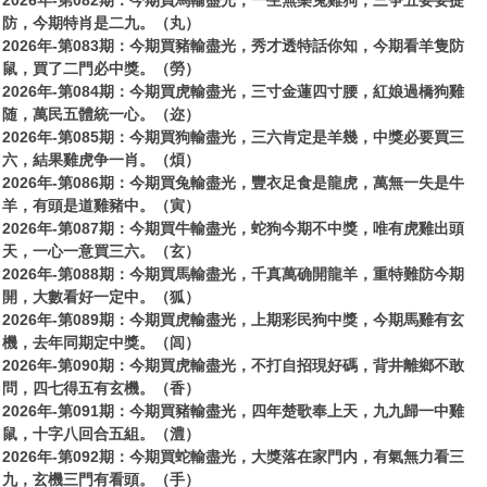
2026年-第082期：今期買馬輸盡光，一生無樂兔雞狗，三争五要要提
防，今期特肖是二九。（丸）
2026年-第083期：今期買豬輸盡光，秀才透特話你知，今期看羊隻防
鼠，買了二門必中獎。（勞）
2026年-第084期：今期買虎輸盡光，三寸金蓮四寸腰，紅娘過橋狗雞
随，萬民五體統一心。（迩）
2026年-第085期：今期買狗輸盡光，三六肯定是羊幾，中獎必要買三
六，結果雞虎争一肖。（煩）
2026年-第086期：今期買兔輸盡光，豐衣足食是龍虎，萬無一失是牛
羊，有頭是道雞豬中。（寅）
2026年-第087期：今期買牛輸盡光，蛇狗今期不中獎，唯有虎雞出頭
天，一心一意買三六。（玄）
2026年-第088期：今期買馬輸盡光，千真萬确開龍羊，重特難防今期
開，大數看好一定中。（狐）
2026年-第089期：今期買虎輸盡光，上期彩民狗中獎，今期馬雞有玄
機，去年同期定中獎。（闾）
2026年-第090期：今期買虎輸盡光，不打自招現好碼，背井離鄉不敢
問，四七得五有玄機。（香）
2026年-第091期：今期買豬輸盡光，四年楚歌奉上天，九九歸一中雞
鼠，十字八回合五組。（澧）
2026年-第092期：今期買蛇輸盡光，大獎落在家門内，有氣無力看三
九，玄機三門有看頭。（手）