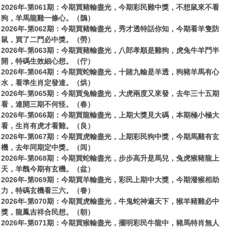
2026年-第061期：今期買豬輸盡光，今期彩民難中獎，不想鼠來不看
狗，羊馬龍雞一條心。（鵲）
2026年-第062期：今期買豬輸盡光，秀才透特話你知，今期看羊隻防
鼠，買了二門必中獎。（勞）
2026年-第063期：今期買豬輸盡光，八郎孝順是雞狗，虎兔牛羊門半
開，特碼生效細心想。（佇）
2026年-第064期：今期買蛇輸盡光，十賭九輸是羊透，狗豬羊馬有心
水，看準生肖定發達。（烘）
2026年-第065期：今期買兔輸盡光，大虎兩度又來發，去年三十五期
看，連開三期不何怪。（春）
2026年-第066期：今期買龍輸盡光，上期大獎見大碼，本期極小極大
看，生肖有虎才看雞。（良）
2026年-第067期：今期買虎輸盡光，上期彩民狗中獎，今期馬雞有玄
機，去年同期定中獎。（闾）
2026年-第068期：今期買蛇輸盡光，步步高升是馬兒，兔虎猴豬龍上
天，羊醜今期有玄機。（盆）
2026年-第069期：今期買羊輸盡光，彩民上期中大獎，今期潑猴相助
力，特碼玄機看三六。（眷）
2026年-第070期：今期買虎輸盡光，牛鬼蛇神遍天下，猴羊豬雞必中
獎，龍鳳吉祥合民想。（朝）
2026年-第071期：今期買猴輸盡光，擺明彩民牛龍中，豬馬特肖無人