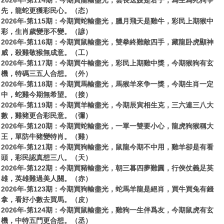
2026年-第114期：今期買龍輸盡光，雲長送嫂是君子，爲生爲死狗争
先，龍蛇更獲彩民心。（态）
2026年-第115期：今期買蛇輸盡光，臘月飛天是雞牛，彩民上期猴中
彩，生肖歲變形不變。（諺）
2026年-第116期：今期買鼠輸盡光，雙拳終難敵四手，藏龍卧虎顯神
威，殺雞敬猴無成意。（工）
2026年-第117期：今期買牛輸盡光，彩民上期雞中獎，今期猴狗有玄
機，特碼三五人合想。（外）
2026年-第118期：今期買馬輸盡光，馬猴羊來争一獎，今期生肖一定
中，蛇雞今期無希望。（接）
2026年-第119期：今期買羊輸盡光，今期辰寅相生克，三六連三八大
數，雞豬更合彩民意。（彌）
2026年-第120期：今期買蛇輸盡光，一單一雙要小心，龍虎狗猴稱大
王，單防牛豬變特肖。（雞）
2026年-第121期：今期買狗輸盡光，鼠龍今期不中用，雞羊卻是有看
頭，彩民認真想三八。（天）
2026年-第122期：今期買豬輸盡光，朝三暮四夢難圓，行俠仗義足英
雄，英雄難過美人關。（赤）
2026年-第123期：今期買狗輸盡光，蛇馬羊龍是絕肖，買牛買兔有錢
拿，看好小數去買馬。（皮）
2026年-第124期：今期買鼠輸盡光，雞狗一生伴爲友，今期鼠虎有玄
機，中特五門更合想。（丞）