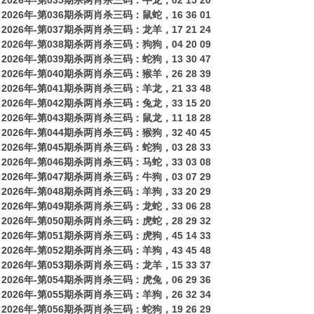
2026年-第035期杀两肖杀三码：牛龙，02 15 20
2026年-第036期杀两肖杀三码：鼠蛇，16 36 01
2026年-第037期杀两肖杀三码：龙羊，17 21 24
2026年-第038期杀两肖杀三码：狗狗，04 20 09
2026年-第039期杀两肖杀三码：蛇狗，13 30 47
2026年-第040期杀两肖杀三码：猴羊，26 28 39
2026年-第041期杀两肖杀三码：羊龙，21 33 48
2026年-第042期杀两肖杀三码：兔龙，33 15 20
2026年-第043期杀两肖杀三码：鼠龙，11 18 28
2026年-第044期杀两肖杀三码：猴狗，32 40 45
2026年-第045期杀两肖杀三码：蛇狗，03 28 33
2026年-第046期杀两肖杀三码：马蛇，33 03 08
2026年-第047期杀两肖杀三码：牛狗，03 07 29
2026年-第048期杀两肖杀三码：羊狗，33 20 29
2026年-第049期杀两肖杀三码：龙蛇，33 06 28
2026年-第050期杀两肖杀三码：虎蛇，28 29 32
2026年-第051期杀两肖杀三码：虎狗，45 14 33
2026年-第052期杀两肖杀三码：羊狗，43 45 48
2026年-第053期杀两肖杀三码：龙羊，15 33 37
2026年-第054期杀两肖杀三码：虎兔，06 29 36
2026年-第055期杀两肖杀三码：羊狗，26 32 34
2026年-第056期杀两肖杀三码：蛇狗，19 26 29