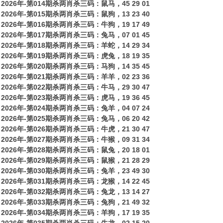
2026年-第014期杀两肖杀三码：鼠马，45 29 01
2026年-第015期杀两肖杀三码：鼠狗，13 23 40
2026年-第016期杀两肖杀三码：牛狗，19 17 49
2026年-第017期杀两肖杀三码：兔马，07 01 45
2026年-第018期杀两肖杀三码：羊蛇，14 29 34
2026年-第019期杀两肖杀三码：虎兔，18 19 35
2026年-第020期杀两肖杀三码：马狗，14 35 45
2026年-第021期杀两肖杀三码：羊羊，02 23 36
2026年-第022期杀两肖杀三码：牛马，29 30 47
2026年-第023期杀两肖杀三码：虎马，19 36 45
2026年-第024期杀两肖杀三码：兔羊，04 07 24
2026年-第025期杀两肖杀三码：兔马，06 20 42
2026年-第026期杀两肖杀三码：牛虎，21 30 47
2026年-第027期杀两肖杀三码：牛猴，09 31 34
2026年-第028期杀两肖杀三码：鼠兔，20 18 01
2026年-第029期杀两肖杀三码：鼠猴，21 28 29
2026年-第030期杀两肖杀三码：兔羊，23 49 30
2026年-第031期杀两肖杀三码：龙猴，14 22 45
2026年-第032期杀两肖杀三码：兔龙，13 14 27
2026年-第033期杀两肖杀三码：兔狗，21 49 32
2026年-第034期杀两肖杀三码：羊狗，17 19 35