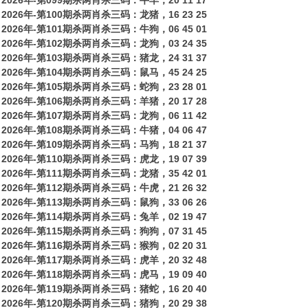
2026年-第099期杀两肖杀三码：牛羊，20 11 17
2026年-第100期杀两肖杀三码：龙猪，16 23 25
2026年-第101期杀两肖杀三码：牛狗，06 45 01
2026年-第102期杀两肖杀三码：龙狗，03 24 35
2026年-第103期杀两肖杀三码：猪龙，24 31 37
2026年-第104期杀两肖杀三码：鼠马，45 24 25
2026年-第105期杀两肖杀三码：蛇狗，23 28 01
2026年-第106期杀两肖杀三码：羊猪，20 17 28
2026年-第107期杀两肖杀三码：龙狗，06 11 42
2026年-第108期杀两肖杀三码：牛猪，04 06 47
2026年-第109期杀两肖杀三码：马狗，18 21 37
2026年-第110期杀两肖杀三码：虎龙，19 07 39
2026年-第111期杀两肖杀三码：龙猪，35 42 01
2026年-第112期杀两肖杀三码：牛虎，21 26 32
2026年-第113期杀两肖杀三码：鼠狗，33 06 26
2026年-第114期杀两肖杀三码：兔羊，02 19 47
2026年-第115期杀两肖杀三码：狗狗，07 31 45
2026年-第116期杀两肖杀三码：猴狗，02 20 31
2026年-第117期杀两肖杀三码：虎羊，20 32 48
2026年-第118期杀两肖杀三码：虎马，19 09 40
2026年-第119期杀两肖杀三码：猪蛇，16 20 40
2026年-第120期杀两肖杀三码：猪狗，20 29 38