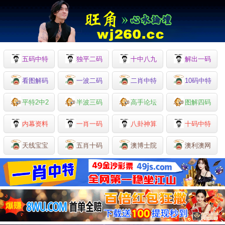
五码中特
独平二码
十中八九
解出一码
看图解码
一波二码
二肖中特
10码中特
平特2中2
半波三码
高手论坛
图解四码
内幕资料
一肖一码
八卦神算
十码中特
天线宝宝
五肖十码
澳博士院
澳利澳网