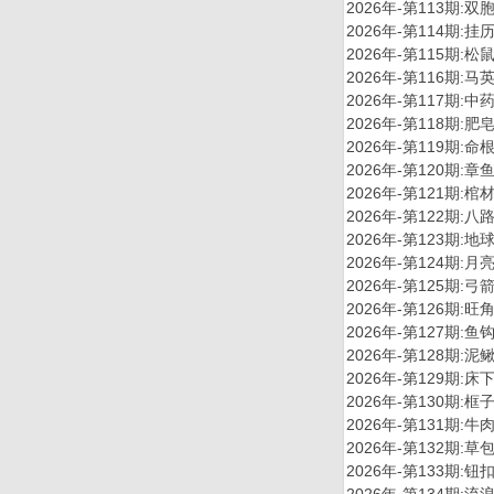
2026年-第113期:
2026年-第114期:
2026年-第115期:
2026年-第116期:
2026年-第117期:
2026年-第118期:
2026年-第119期:
2026年-第120期:
2026年-第121期:
2026年-第122期:
2026年-第123期:
2026年-第124期:
2026年-第125期:
2026年-第126期:
2026年-第127期:
2026年-第128期:
2026年-第129期:
2026年-第130期:
2026年-第131期:
2026年-第132期:
2026年-第133期:
2026年-第134期: