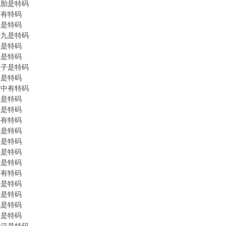
双胞胎是特码
挂历有特码
松鼠是特码
马英九是特码
中药是特码
肥皂是特码
命根子是特码
章鱼是特码
棺材中有特码
八路是特码
地球是特码
月亮有特码
弓箭是特码
旺角是特码
鱼钩是特码
泥鳅是特码
床下有特码
框子是特码
牛肉是特码
草包是特码
钮扣是特码
流浪汉是特码