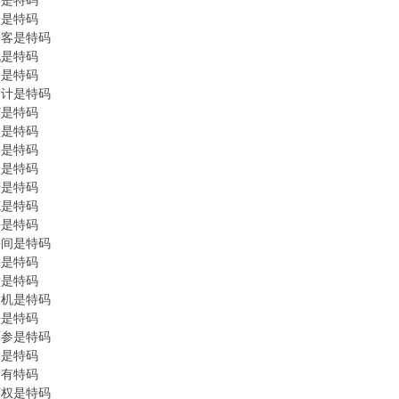
鸭子是特码
皮条客是特码
手机是特码
关公是特码
温度计是特码
路灯是特码
铜罗是特码
关公是特码
袋子是特码
轮船是特码
粉笔是特码
右手是特码
太平间是特码
平果是特码
手指是特码
打火机是特码
大海是特码
高丽参是特码
蝴蝶是特码
井中有特码
曾英权是特码