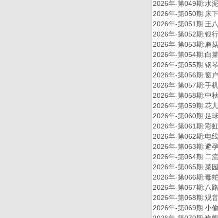
2026年-第049期:
2026年-第050期:
2026年-第051期:
2026年-第052期:
2026年-第053期:
2026年-第054期:
2026年-第055期:
2026年-第056期:
2026年-第057期:
2026年-第058期:
2026年-第059期:
2026年-第060期:
2026年-第061期:
2026年-第062期:
2026年-第063期:
2026年-第064期:
2026年-第065期:
2026年-第066期:
2026年-第067期:
2026年-第068期:
2026年-第069期:
2026年-第070期: