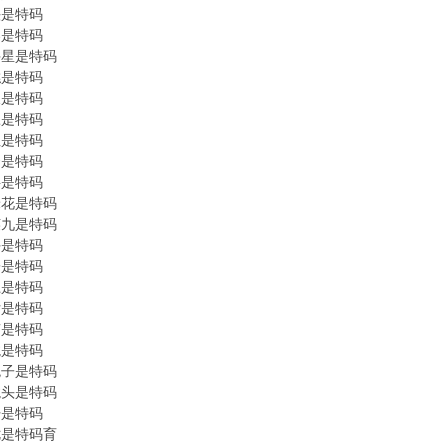
锁头是特码
立春是特码
北斗星是特码
蛋糕是特码
市长是特码
小丑是特码
小姐是特码
星云是特码
饮料是特码
爆米花是特码
马英九是特码
左手是特码
金子是特码
小妞是特码
美女是特码
云南是特码
恐龙是特码
穷鬼子是特码
水龙头是特码
鱼杆是特码
神七是特码育