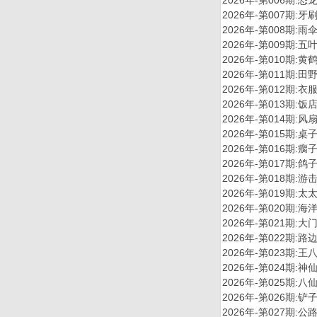
2026年-第007期:
2026年-第008期:
2026年-第009期:
2026年-第010期:
2026年-第011期:
2026年-第012期:
2026年-第013期:
2026年-第014期:
2026年-第015期:
2026年-第016期:
2026年-第017期:
2026年-第018期:
2026年-第019期:
2026年-第020期:
2026年-第021期:
2026年-第022期:
2026年-第023期:
2026年-第024期:
2026年-第025期:
2026年-第026期:
2026年-第027期: