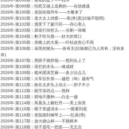
2026年-第098期：葵花的盘子-----转向
2026年-第099期：怕死又碰上送葬的-----在劫难逃
2026年-第100期：老鼠给猫拜年――大餐来了
2026年-第101期：老大太上鸡窝――笨(奔)蛋(比喻不聪明)
2026年-第102期：酒里下了蒙汗药-----存心害人
2026年-第103期：尿壶打掉把儿-----光剩一张嘴
2026年-第104期：豹子吃马鹿-----好大的胃口
2026年-第105期：房檐上的大葱-----叶枯皮焦心不死
2026年-第106期：庙里的猪头――各有主(比喻都已为人所有，没有多
余)
2026年-第107期：黑瞎子骑脖领-----熊到头上了
2026年-第108期：沤烂的木头-----难成材
2026年-第109期：糯米团滚芝麻-----多少沾点儿
2026年-第110期：火车拉长笛-----越想（响）越有气
2026年-第111期：敢在太岁头上动土-----胆子不小
2026年-第112期：能字添四点-----熊样
2026年-第113期：耕地不撒种-----白走一趟
2026年-第114期：凤凰头上戴牡丹-----美上加美
2026年-第115期：碟子里盛清水----- 一眼看到底
2026年-第116期：老鼠跳到钢琴上――乱谈(弹)
2026年-第117期：放火烧山林-----不顾根本
2026年-第118期：胡子眉毛一把抓-----无主次